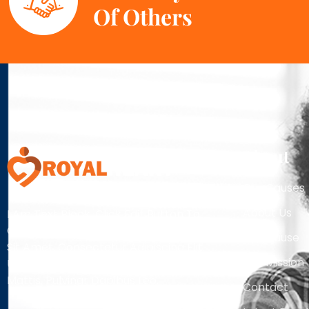
Of Others
About
Our Causes
About Us
I Am Text Block. Click Edit Button To
Change This Text. Lorem Ipsum Dolor
Our Cause
Sit Amet, Consectetur Adipiscing Elit.
Our Mission
Ut Elit Tellus, Luctus Nec Ullamcorper
Mattis, Pulvinar Dapibus Leo.
Contact