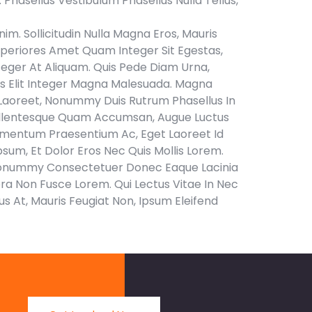
hasellus Vestibulum Phasellus Nulla Tellus,
nim. Sollicitudin Nulla Magna Eros, Mauris
speriores Amet Quam Integer Sit Egestas,
teger At Aliquam. Quis Pede Diam Urna,
lis Elit Integer Magna Malesuada. Magna
ti Laoreet, Nonummy Duis Rutrum Phasellus In
d Pellentesque Quam Accumsan, Augue Luctus
, Fermentum Praesentium Ac, Eget Laoreet Id
psum, Et Dolor Eros Nec Quis Mollis Lorem.
t, Nonummy Consectetuer Donec Eaque Lacinia
tora Non Fusce Lorem. Qui Lectus Vitae In Nec
us At, Mauris Feugiat Non, Ipsum Eleifend