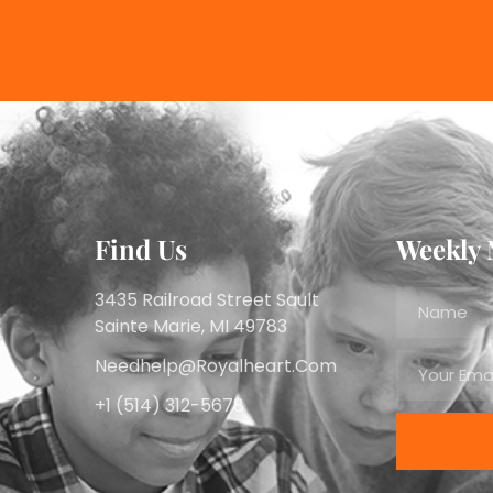
Find Us
Weekly 
3435 Railroad Street Sault
Sainte Marie, MI 49783
Needhelp@royalheart.com
+1 (514) 312-5678