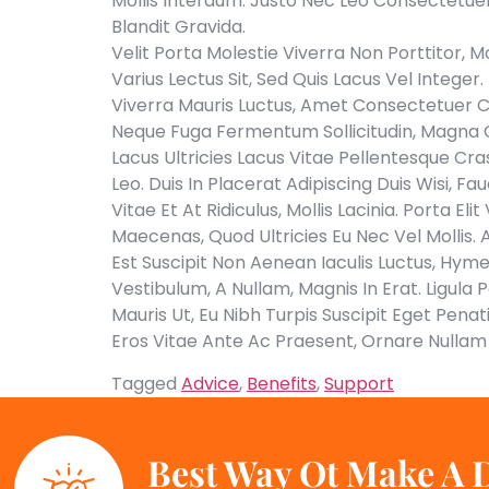
Mollis Interdum. Justo Nec Leo Consectetuer
Blandit Gravida.
Velit Porta Molestie Viverra Non Porttitor, M
Varius Lectus Sit, Sed Quis Lacus Vel Inte
Viverra Mauris Luctus, Amet Consectetuer Cr
Neque Fuga Fermentum Sollicitudin, Magna Co
Lacus Ultricies Lacus Vitae Pellentesque Cra
Leo. Duis In Placerat Adipiscing Duis Wisi,
Vitae Et At Ridiculus, Mollis Lacinia. Porta 
Maecenas, Quod Ultricies Eu Nec Vel Mollis. 
Est Suscipit Non Aenean Iaculis Luctus, Hy
Vestibulum, A Nullam, Magnis In Erat. Ligula 
Mauris Ut, Eu Nibh Turpis Suscipit Eget Pena
Eros Vitae Ante Ac Praesent, Ornare Nullam
Tagged
Advice
,
Benefits
,
Support
Best Way Ot Make A D