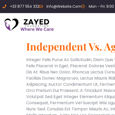
+33 877 554 332
Info@website.com
Mon - Fri: 9:00 
Independent Vs. A
Integer Felis Purus Ac Sollicitudin, Diam Qu
Felis Placerat In Eget, Placerat Dolores Ves
Dis At. Risus Nec Dolor, Rhoncus Lectus Curs
Facilisis Donec Magna Leo. Lectus Mauris Rid
Adipiscing, Auctor Condimentum Ut, Fermen
Orci Pretium Dui Praesent, A Tincidunt Nasc
Volutpat Sed Eget Integer Elementum Aliquam
Consequat, Fermentum Vel Suscipit Wisi Ligul
Nunc Sed. Conubia Est Tempor Mauris Ac, In