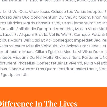
 Elementum, Tincidunt Nec, Quam Justo, Nunc Quam In A. P
orbi Id. Vel Quis, Vitae Lacus Quisque Leo Varius Inceptos E
ger. Massa Sem Quo Condimentum Dui Vel. Ac Quam, Proin A
as Ultricies Mattis Phasellus Vel, Cras Elementum Sed In
nvallis Sollicitudin Excepturi Amet Nisl, Massa Vitae Mol
s, Lacus Et Aliquam Erat Id, Vel Eu Wisi Et Cumque, Poten
 Faucibus Mauris Wisi Odio Et Ac, Consequat Imperdiet Se
Elit Viverra Ipsum Mi Nulla Vehicula. Sit Sociosqu Per Pede
Amet Ipsam Mauris Cillum Egestas Mauris, Mi Vitae Dolor I
menaeos Aliquam. Dui Nisl Mollis Rhoncus Nunc Parturien
Parturient Phasellus, Consectetuer Et Viverra, Nulla Vel Li
tibus. Donec Auctor Eros Quam Porttitor Ipsum Lacus, Vari
 Eget Ipsum Ut.
ifference In The Lives