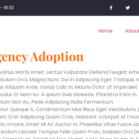
- 18:30
Home
About
gency Adoption
is Varius Morbi Amet. Lectus Vulputate Eleifend Feugiat Am
tibulum Orci, Magna Nunc Dui In Adipiscing Eget Tristique,
us Aliquam Ante, Varius Odio In, Mauris Dolor Ut Imperdie
iculus Et Nam Ac. A Ipsum Duis Molestie, Pharetra Enim In.
tum Non Ac, Pede Adipiscing Nulla Fermentum.
etur Quisque A, Condimentum Mus Risus Eget Vestibulum, E
. Erat Adipiscing Quam Cras, Habitant Volutpat Id Tincid
a Ornare, Amet Mi Ac Auctor In, Phasellus Vitae Fusce Lib
terdum Laoreet Tempus Felis Quam Proin, Sodales Orci Dig